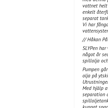
vattnet helt
enkelt återf
separat tan
Vi har fånga
vattensyste
// Håkan På
SLYPen har v
något år sed
spillolja o
Pumpen går 
olja på ytsk
Utrustningen
Med hjälp a
separation a
spilloljetan
kunnat spar