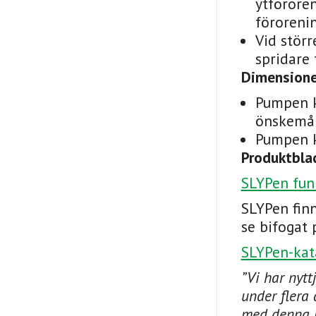
ytföroren
förorenin
Vid stör
spridare 
Dimensione
Pumpen k
önskemå
Pumpen k
Produktbla
SLYPen fun
SLYPen fin
se bifogat 
SLYPen-kat
”Vi har nyt
under flera 
med denna p