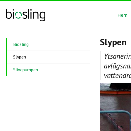
Hem
Slypen
Biosling
Ytsanerin
Slypen
avlägsnar
Slingpumpen
vattendr